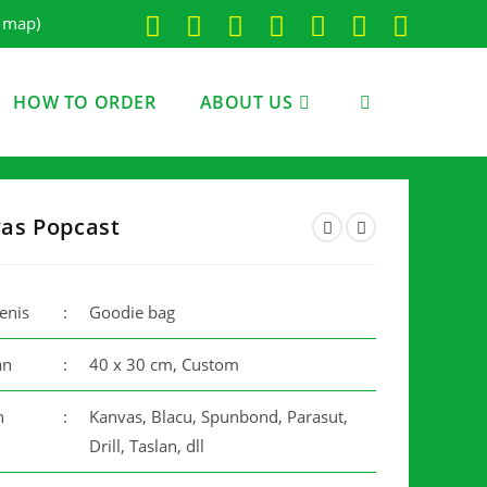
e map)
HOW TO ORDER
ABOUT US
TOGGLE
WEBSITE
as Popcast
Jenis
:
Goodie bag
SEARCH
an
:
40 x 30 cm, Custom
n
:
Kanvas, Blacu, Spunbond, Parasut,
Drill, Taslan, dll