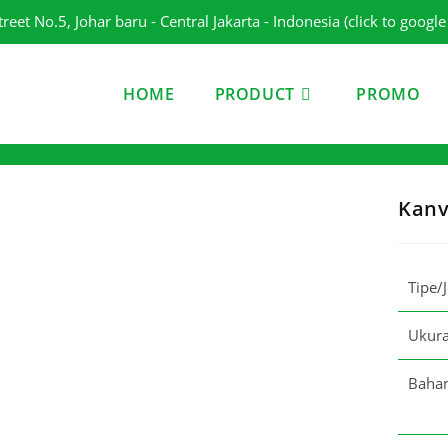
et No.5, Johar baru - Central Jakarta - Indonesia (click to googl
HOME
PRODUCT
PROMO
Kanv
Tipe/
Ukur
Baha