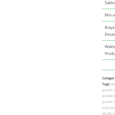
Sablo
Min.o
Biaya
Desai
Wakt
Produ
Categor
Tags:
Ba
goodie 
goodie 
goodie 
bag kan
40x30
,
t