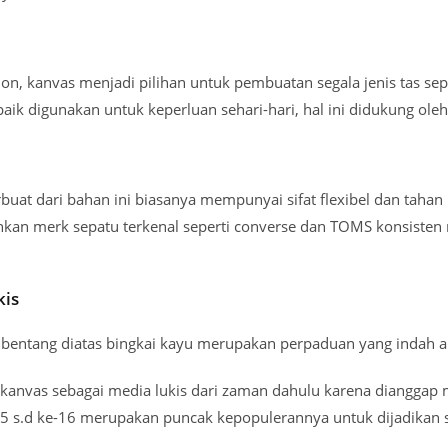
on, kanvas menjadi pilihan untuk pembuatan segala jenis tas sepe
baik digunakan untuk keperluan sehari-hari, hal ini didukung ole
rbuat dari bahan ini biasanya mempunyai sifat flexibel dan taha
ahkan merk sepatu terkenal seperti converse dan TOMS konsiste
kis
entang diatas bingkai kayu merupakan perpaduan yang indah anta
 kanvas sebagai media lukis dari zaman dahulu karena diangga
5 s.d ke-16 merupakan puncak kepopulerannya untuk dijadikan s