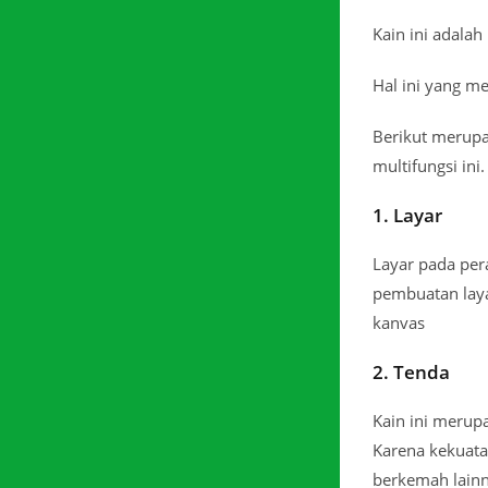
Kain ini adala
Hal ini yang m
Berikut merupa
multifungsi ini.
1. Layar
Layar pada pera
pembuatan laya
kanvas
2. Tenda
Kain ini merup
Karena kekuata
berkemah lainn