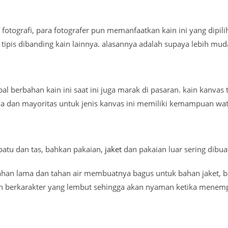
f fotografi, para fotografer pun memanfaatkan kain ini yang dip
h tipis dibanding kain lainnya. alasannya adalah supaya lebih 
l berbahan kain ini saat ini juga marak di pasaran. kain kanvas
ma dan mayoritas untuk jenis kanvas ini memiliki kemampuan wat
patu dan tas, bahkan pakaian,
jaket
dan pakaian luar sering dibua
tahan lama dan tahan air membuatnya bagus untuk bahan jaket, bah
 berkarakter yang lembut sehingga akan nyaman ketika menempe