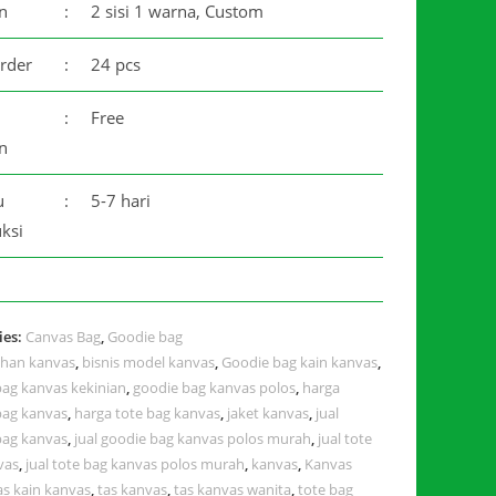
n
:
2 sisi 1 warna, Custom
rder
:
24 pcs
:
Free
n
u
:
5-7 hari
ksi
ies:
Canvas Bag
,
Goodie bag
han kanvas
,
bisnis model kanvas
,
Goodie bag kain kanvas
,
bag kanvas kekinian
,
goodie bag kanvas polos
,
harga
bag kanvas
,
harga tote bag kanvas
,
jaket kanvas
,
jual
bag kanvas
,
jual goodie bag kanvas polos murah
,
jual tote
vas
,
jual tote bag kanvas polos murah
,
kanvas
,
Kanvas
as kain kanvas
,
tas kanvas
,
tas kanvas wanita
,
tote bag