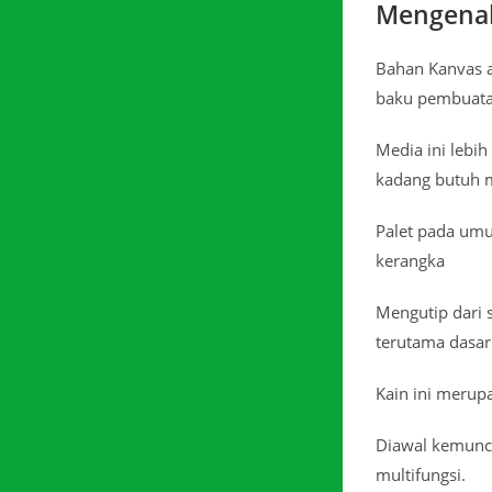
Mengenal
Bahan Kanvas a
baku pembuata
Media ini lebi
kadang butuh m
Palet pada umu
kerangka
Mengutip dari 
terutama dasar
Kain ini merup
Diawal kemuncu
multifungsi.