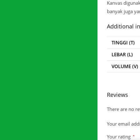
Kanvas digunak
banyak juga ya
Additional i
TINGGI (T)
LEBAR (L)
VOLUME (V)
Reviews
There are no re
Your email addr
Your rating
*