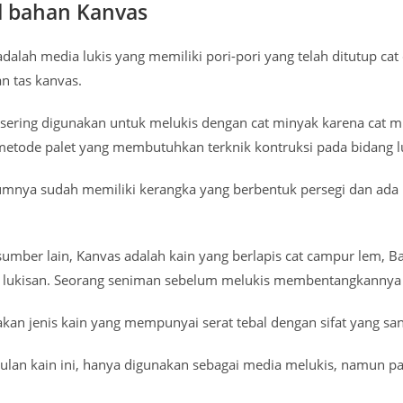
 bahan Kanvas
dalah media lukis yang memiliki pori-pori yang telah ditutup ca
n tas kanvas.
h sering digunakan untuk melukis dengan cat minyak karena cat
etode palet yang membutuhkan terknik kontruksi pada bidang l
mnya sudah memiliki kerangka yang berbentuk persegi dan ada 
sumber lain, Kanvas adalah kain yang berlapis cat campur lem, 
 lukisan. Seorang seniman sebelum melukis membentangkannya d
akan jenis kain yang mempunyai serat tebal dengan sifat yang san
lan kain ini, hanya digunakan sebagai media melukis, namun p