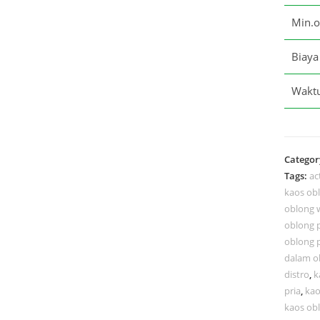
Min.o
Biaya
Waktu
Categor
Tags:
ac
kaos ob
oblong 
oblong 
oblong 
dalam o
distro
,
k
pria
,
kao
kaos obl