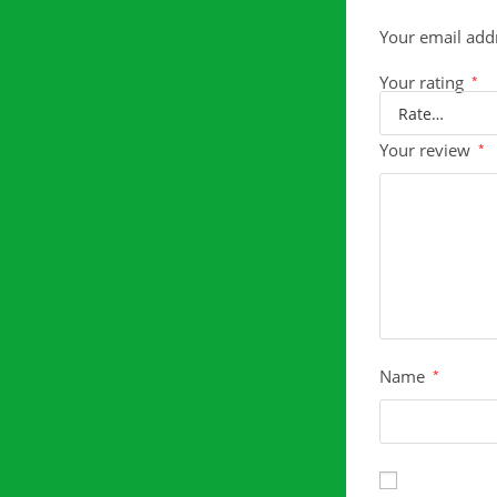
Your email addr
Your rating
*
Your review
*
Name
*