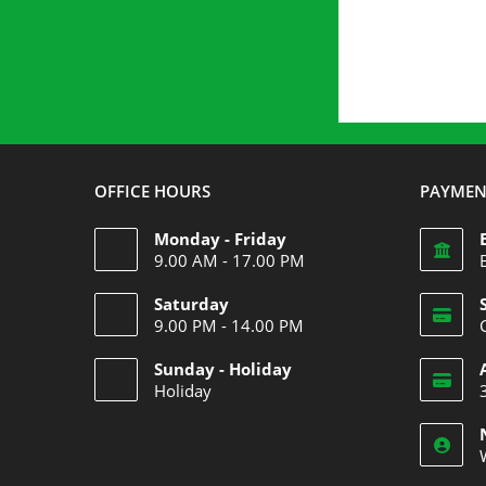
OFFICE HOURS
PAYMEN
Monday - Friday
9.00 AM - 17.00 PM
Saturday
9.00 PM - 14.00 PM
Opens
Sunday - Holiday
in
i
Holiday
your
Opens
application
a
in
i
your