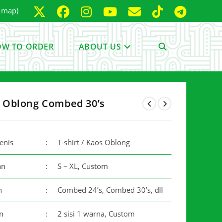
e map)
W TO ORDER
ABOUT US
TOGGLE
WEBSITE
 Oblong Combed 30’s
Jenis
:
T-shirt / Kaos Oblong
SEARCH
an
:
S – XL, Custom
n
:
Combed 24’s, Combed 30’s, dll
n
:
2 sisi 1 warna, Custom