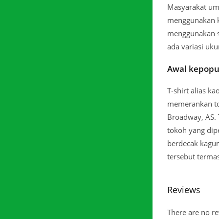
Masyarakat umu
menggunakan ka
menggunakan se
ada variasi uku
Awal kepopu
T-shirt alias k
memerankan tok
Broadway, AS. 
tokoh yang dip
berdecak kagum
tersebut terma
Reviews
There are no re