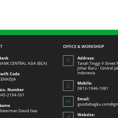
T
OFFICE & WORKSHOP
Bank
Address:
BANK CENTRAL ASIA (BCA)
Tanah Tinggi V Street 
Johar Baru - Central Ja
Indonesia
Swift Code
Opens
CENAIDJA
Mobile:
Opens
in
0813-1946-1981
Acc. Number
n
a
Opens
345-2194-501
your
new
Email:
Opens
in
goodiebagku.com@gm
pplication
tab
Name
n
your
Waterman David Gea
your
application
Website: