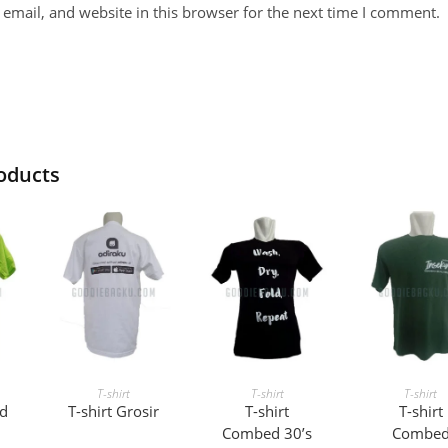
email, and website in this browser for the next time I comment.
oducts
E
READ MORE
READ MORE
READ MO
T-shirt
T-shirt
T-shirt
d
T-shirt Grosir
T-shirt
T-shirt
Combed 30’s
Combe