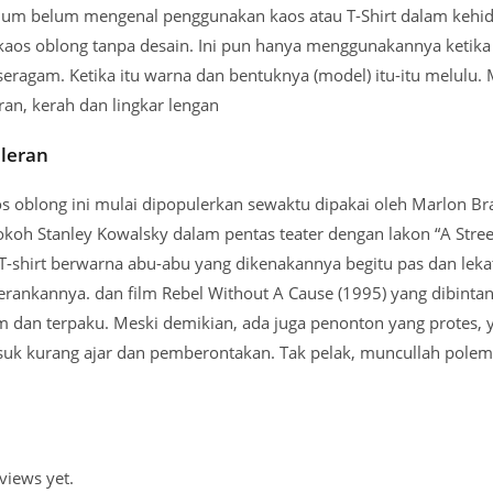
m belum mengenal penggunakan kaos atau T-Shirt dalam kehidup
os oblong tanpa desain. Ini pun hanya menggunakannya ketika ud
ragam. Ketika itu warna dan bentuknya (model) itu-itu melulu.
ran, kerah dan lingkar lengan
leran
aos oblong ini mulai dipopulerkan sewaktu dipakai oleh Marlon B
oh Stanley Kowalsky dalam pentas teater dengan lakon “A Stree
T-shirt berwarna abu-abu yang dikenakannya begitu pas dan lekat
erankannya. dan film Rebel Without A Cause (1995) yang dibinta
 dan terpaku. Meski demikian, ada juga penonton yang protes
suk kurang ajar dan pemberontakan. Tak pelak, muncullah polemi
views yet.