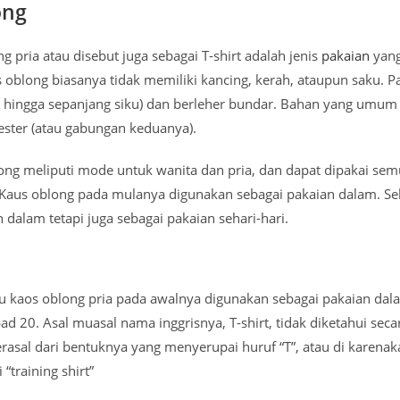
ong
g pria atau disebut juga sebagai T-shirt adalah jenis
pakaian
yang
s oblong biasanya tidak memiliki kancing, kerah, ataupun saku
 hingga sepanjang siku) dan berleher bundar. Bahan yang umu
iester (atau gabungan keduanya).
ng meliputi mode untuk wanita dan pria, dan dapat dipakai semu
Kaus oblong pada mulanya digunakan sebagai pakaian dalam. Sek
 dalam tetapi juga sebagai pakaian sehari-hari.
u kaos oblong pria pada awalnya digunakan sebagai pakaian dal
d 20. Asal muasal nama inggrisnya, T-shirt, tidak diketahui seca
erasal dari bentuknya yang menyerupai huruf “T”, atau di karen
 “training shirt”