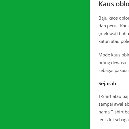
Kaus obl
Baju kaos oblon
dan perut. Kau
(melewati bahu
katun atau pol
Mode kaus oblo
orang dewasa. 
sebagai pakaian
Sejarah
T-Shirt
atau baj
sampai awal aba
nama T-shirt b
jenis ini sebagai