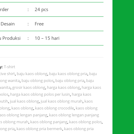
rder
:
24 pcs
 Desain
:
Free
 Produksi
:
10 – 15 hari
y:
T-shirt
tive shirt
,
baju kaos oblong
,
baju kaos oblong pria
,
baju
long wanita
,
baju oblong polos
,
baju oblong pria
,
baju
wanita
,
grosir kaos oblong
,
harga kaos oblong
,
harga kaos
polos
,
harga kaos oblong polos per lusin
,
harga kaos
putih
,
jual kaos oblong
,
jual kaos oblong murah
,
kaos
blong
,
kaos oblong
,
kaos oblong crocodile
,
kaos oblong
aos oblong lengan panjang
,
kaos oblong lengan panjang
s oblong murah
,
kaos oblong panjang
,
kaos oblong polos
,
ong pria
,
kaos oblong pria bermerk
,
kaos oblong pria