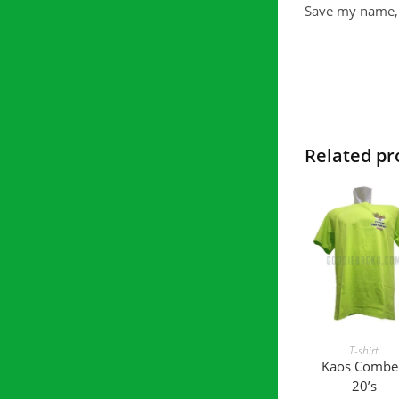
Save my name, 
Related pr
READ MOR
T-shirt
Kaos Combe
20’s