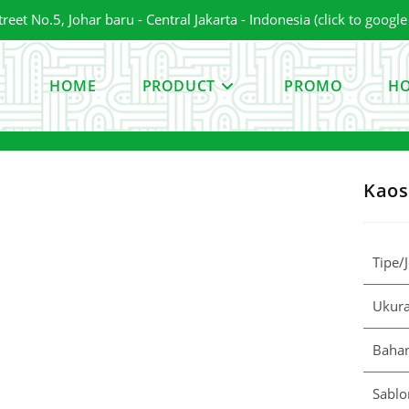
et No.5, Johar baru - Central Jakarta - Indonesia (click to googl
HOME
PRODUCT
PROMO
HO
Kaos
Tipe/
Ukur
Baha
Sablo