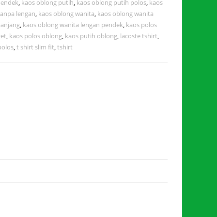
pendek
,
kaos oblong putih
,
kaos oblong putih polos
,
kaos
tanpa lengan
,
kaos oblong wanita
,
kaos oblong wanita
panjang
,
kaos oblong wanita lengan pendek
,
kaos polos
et
,
kaos polos oblong
,
kaos putih oblong
,
lacoste tshirt
,
polos
,
t shirt slim fit
,
tshirt