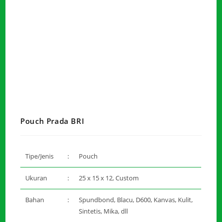
Pouch Prada BRI
Tipe/Jenis
:
Pouch
Ukuran
:
25 x 15 x 12, Custom
Bahan
:
Spundbond, Blacu, D600, Kanvas, Kulit,
Sintetis, Mika, dll