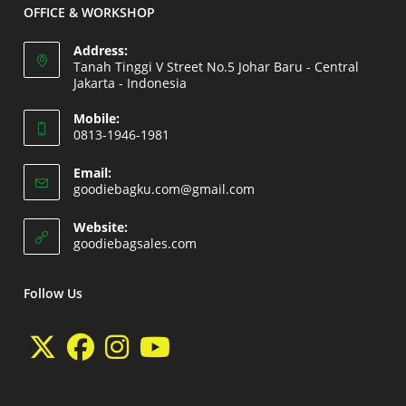
OFFICE & WORKSHOP
Address:
Tanah Tinggi V Street No.5 Johar Baru - Central
Jakarta - Indonesia
Opens
Mobile:
in
0813-1946-1981
a
Opens
new
Email:
in
Opens
goodiebagku.com@gmail.com
tab
your
in
your
application
Website:
application
Opens
goodiebagsales.com
in
a
new
Follow Us
tab
Opens
Opens
Opens
Opens
in
in
in
in