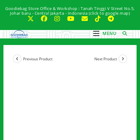
Skip
Goodiebag Store Office & Workshop : Tanah Tinggi V Street No.5,
to
Johar baru - Central Jakarta - Indonesia (click to google map)
content
MENU
Previous Product
Next Product