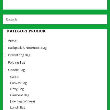
P
E
t
KATEGORI PRODUK
c
Apron
t
Backpack & Notebook Bag
s
p
Drawstring Bag
Folding Bag
Goodie Bag
Calico
Canvas Bag
Flexy Bag
Garment Bag
Jute Bag (Woven)
Lunch Bag