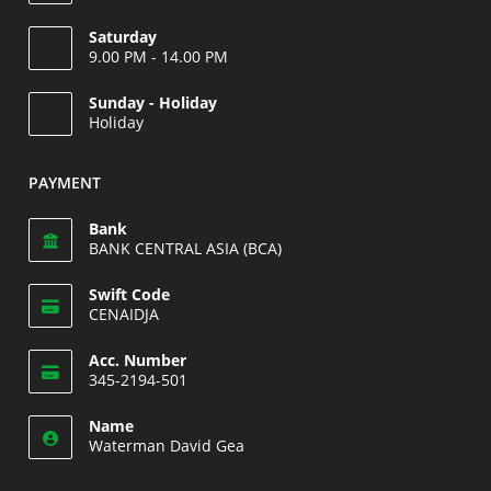
Saturday
9.00 PM - 14.00 PM
Opens
Sunday - Holiday
in
Holiday
your
Opens
application
in
PAYMENT
your
application
Bank
BANK CENTRAL ASIA (BCA)
Swift Code
CENAIDJA
Opens
Acc. Number
in
345-2194-501
your
Opens
application
Name
in
Waterman David Gea
your
application