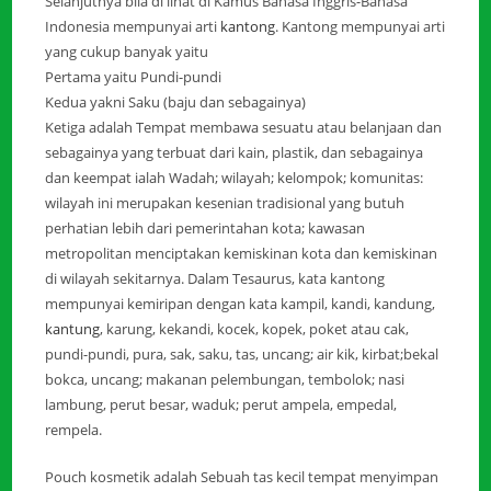
Selanjutnya bila di lihat di Kamus Bahasa Inggris-Bahasa
Indonesia mempunyai arti
kantong
. Kantong mempunyai arti
yang cukup banyak yaitu
Pertama yaitu Pundi-pundi
Kedua yakni Saku (baju dan sebagainya)
Ketiga adalah Tempat membawa sesuatu atau belanjaan dan
sebagainya yang terbuat dari kain, plastik, dan sebagainya
dan keempat ialah Wadah; wilayah; kelompok; komunitas:
wilayah ini merupakan kesenian tradisional yang butuh
perhatian lebih dari pemerintahan kota; kawasan
metropolitan menciptakan kemiskinan kota dan kemiskinan
di wilayah sekitarnya. Dalam Tesaurus, kata kantong
mempunyai kemiripan dengan kata kampil, kandi, kandung,
kantung
, karung, kekandi, kocek, kopek, poket atau cak,
pundi-pundi, pura, sak, saku, tas, uncang; air kik, kirbat;bekal
bokca, uncang; makanan pelembungan, tembolok; nasi
lambung, perut besar, waduk; perut ampela, empedal,
rempela.
Pouch kosmetik adalah Sebuah tas kecil tempat menyimpan