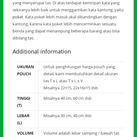
yang menyerupai tas. Di atas terdapat kemiripan kata yang
sekiranya lebih baik untuk menggantikan kata kantong, yaitu
poket
. Kata poket lebih masuk akal dibandingkan dengan
kantong, karena kata poket lebih mencerminkan sesuatu
benda yang dapat menampung beberapa barang atau bisa
dibilang tas.
Additional information
UKURAN
Untuk penghitungan harga pouch yang
POUCH
detail, kami membutuhkan detail ukuran
tas T x L atau T x L x V
Misalnya 22×15, 22x16x15 dsb
TINGGI
Misalnya 40 cm, 60 cm dsb
(T)
LEBAR
Misalnya 30 cm, 40 cm dsb
(L)
VOLUME
Volume adalah lebar samping / bawah tas