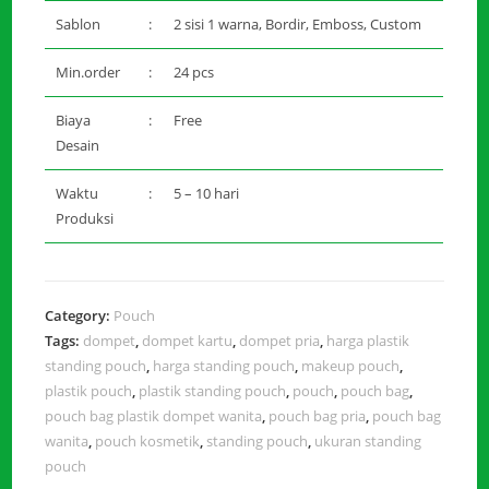
Sablon
:
2 sisi 1 warna, Bordir, Emboss, Custom
Min.order
:
24 pcs
Biaya
:
Free
Desain
Waktu
:
5 – 10 hari
Produksi
Category:
Pouch
Tags:
dompet
,
dompet kartu
,
dompet pria
,
harga plastik
standing pouch
,
harga standing pouch
,
makeup pouch
,
plastik pouch
,
plastik standing pouch
,
pouch
,
pouch bag
,
pouch bag plastik dompet wanita
,
pouch bag pria
,
pouch bag
wanita
,
pouch kosmetik
,
standing pouch
,
ukuran standing
pouch