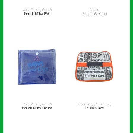
READ MORE
READ MORE
Mica Pouch
,
Pouch
Pouch
Pouch Mika PVC
Pouch Makeup
READ MORE
READ MORE
Mica Pouch
,
Pouch
Goodie bag
,
Lunch Bag
Pouch Mika Emina
Launch Box