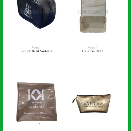
READ MORE
READ MORE
Pouch
Pouch
Pouch Kulit Sintetis
Toiletris D600